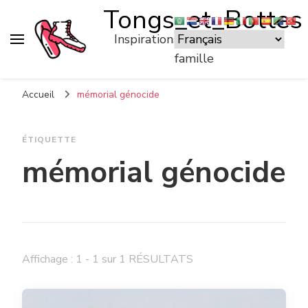
Tongs_et_Bottes
Inspirations pour voyager en
famille
Accueil
mémorial génocide
ÉTIQUETTE
mémorial génocide
Affichage : 1 - 1 sur 1 RÉSULTATS