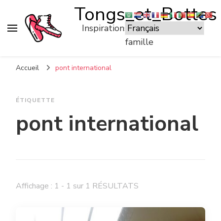
Tongs_et_Bottes
Inspirations pour voyager en
famille
Accueil
pont international
ÉTIQUETTE
pont international
Affichage : 1 - 1 sur 1 RÉSULTATS