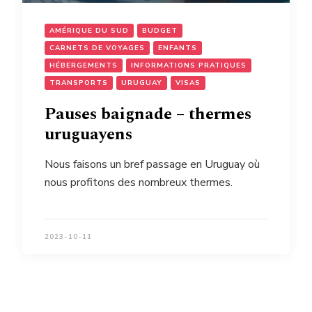
AMÉRIQUE DU SUD
BUDGET
CARNETS DE VOYAGES
ENFANTS
HÉBERGEMENTS
INFORMATIONS PRATIQUES
TRANSPORTS
URUGUAY
VISAS
Pauses baignade – thermes
uruguayens
Nous faisons un bref passage en Uruguay où
nous profitons des nombreux thermes.
2023-10-11