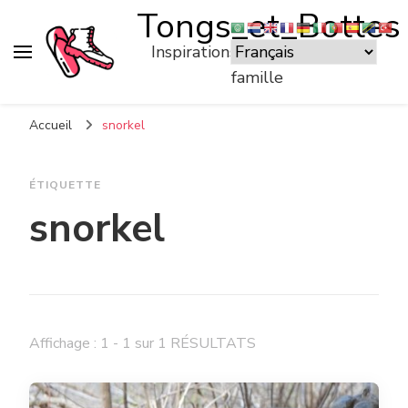
Tongs_et_Bottes
Inspirations pour voyager en
famille
Accueil
snorkel
ÉTIQUETTE
snorkel
Affichage : 1 - 1 sur 1 RÉSULTATS